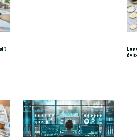
l ?
Les 
évit